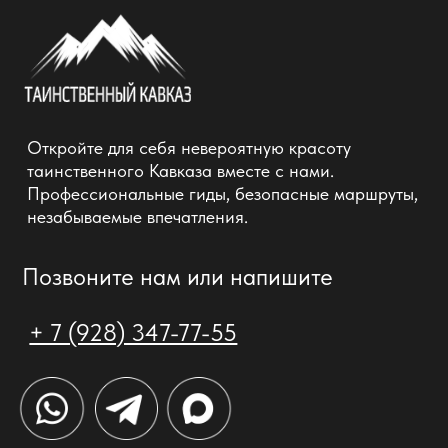
Политика обработки персональных данных
НПД Мартынов Геннадий Владимирович
ИНН: 261805509678
gesya@bk.ru
©2026