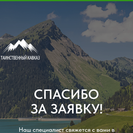
Контакты
Отзывы
Экскурсии
О нас
СПАСИБО
ЗА ЗАЯВКУ!
Наш специалист свяжется с вами в
максимально ближайшее время =)